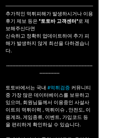
추가적인 먹튀피해가 발생하시거나 이용
후기 제보 등은 
"토토바 고객센터"
로 제
보해주신다면
신속하고 정확히 업데이트하여 추가 피
해가 발생하지 않게 최선을 다하겠습니
다.
--------------------------------------------------------
-------------
토토바에서는 국내 
#먹튀검증
 커뮤니티 
중 가장 많은 데이터베이스를 보유하고 
있으며, 회원님들께서 이용중인 사설사
이트의 먹튀이력 , 먹튀이슈 , 안전도, 이
용계좌, 게임종류, 이벤트, 가입코드 등
을 편리하게 확인하실 수 있습니다.