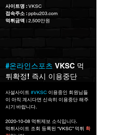
사이트명 :
 VKSC
접속주소 :
 ppbu203.com
먹튀금액 :
 2,500만원
#온라인스포츠
 VKSC 먹
튀확정! 즉시 이용중단
사설사이트 
#VKSC
 이용중인 회원님들
이 아직 계시다면 신속히 이용중단 해주
시기 바랍니다.
2020-10-08 먹튀제보 소식입니다.
먹튀사이트 조회 등록된 “VKSC” 먹튀 
확