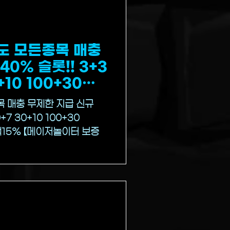
도 모든종목 매충
0% 슬롯!! 3+3
+10 100+30
20% 페이백15%
 매충 무제한 지급 신규
보증업체 토토바】
0+7 30+10 100+30
백15% 【메이저놀이터 보증