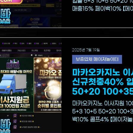
입플 5+3 10+5 50+20 
매충15% 페이백10% 【
2025년 7월 19일
보증업체 메이저놀이터
마카오카지노 이
신규첫충40% 입플
50+20 100+3
10% 페이백10
마카오카지노 이사지원 10
저놀이터 보증업
5+3 10+5 50+20 100
백10% 콤프4% 【메이저