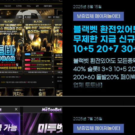
2025년 8월 15일
보증업체 메이저놀이터
블랙벳 환전있어
무제한 지급 신규4
10+5 20+7 30
200+60 돌발
블랙벳 환전있어도 모든종목
【메이저놀이터 
40% 슬롯!! 3+3 10+5 2
200+60 돌발20% 페이
업체 토토바】
2025년 7월 25일
보증업체 메이저놀이터