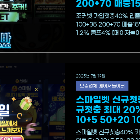
200+70 매충1
카지노콤프1.2%
조커벳 가입첫충40% 입플이벤
놀이터 보증업체
100+35 200+70 매충
1.2% 콤프4% 【메이저놀
2025년 7월 19일
보증업체 메이저놀이터
스마일벳 신규첫
규첫충 최대 20%
10+5 50+20 1
돌발25% 매충1
스마일벳 신규첫충40% 카
【메이저놀이터 