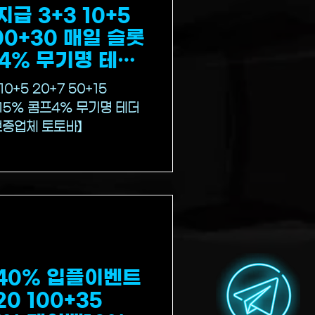
급 3+3 10+5
100+30 매일 슬롯
4% 무기명 테더
이저놀이터 보증업체
0+5 20+7 50+15
츠15% 콤프4% 무기명 테더
보증업체 토토바】
40% 입플이벤트
20 100+35