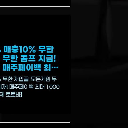
 매충10% 무한
 무한 콤프 지급!
! 매주페이백 최대
메이저놀이터 보증업
 무한 재입플! 모든게임 무
재! 매주페이백 최대 1,000
체 토토바】