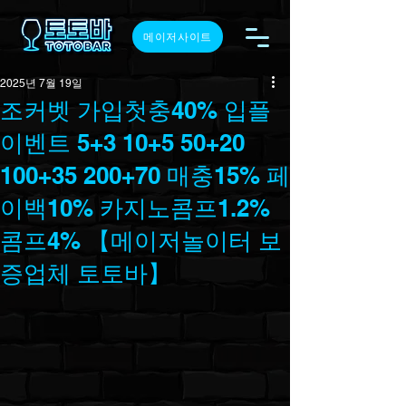
메이저사이트
2025년 7월 19일
조커벳 가입첫충40% 입플
이벤트 5+3 10+5 50+20
100+35 200+70 매충15% 페
이백10% 카지노콤프1.2%
콤프4% 【메이저놀이터 보
증업체 토토바】