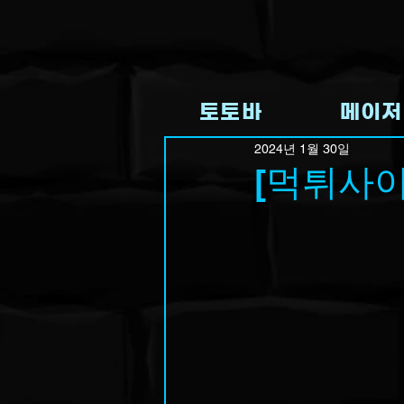
토토바
메이저
2024년 1월 30일
[먹튀사이