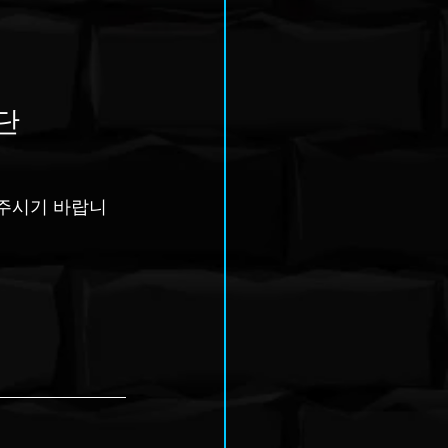
단
해주시기 바랍니