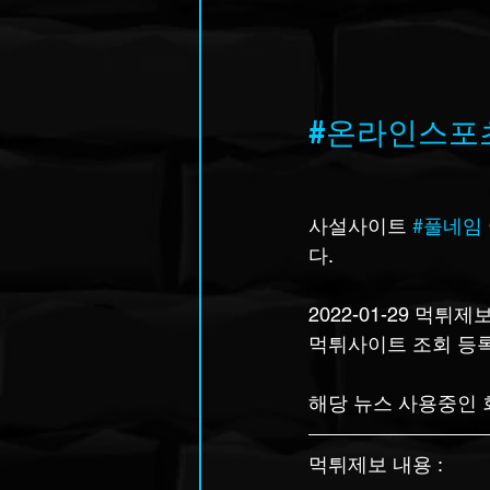
#온라인스포
사설사이트 
#풀네임
다.
2022-01-29 먹튀
먹튀사이트 조회 등록
해당 뉴스 사용중인 
먹튀제보 내용 : 