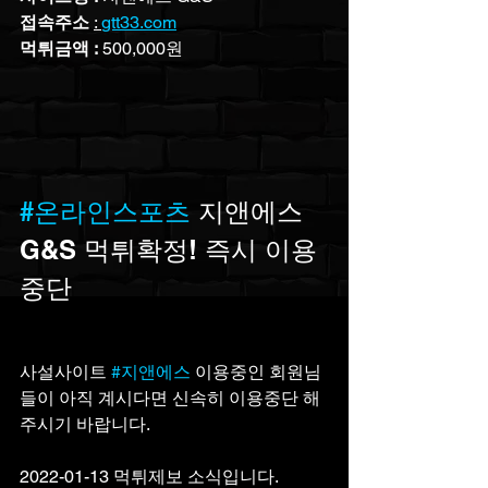
접속주소 
: 
gtt33.com
먹튀금액 :
 500,000원
#온라인스포츠
 지앤에스 
G&S 먹튀확정! 즉시 이용
중단
사설사이트 
#지앤에스
 이용중인 회원님
들이 아직 계시다면 신속히 이용중단 해
주시기 바랍니다.
2022-01-13 먹튀제보 소식입니다.