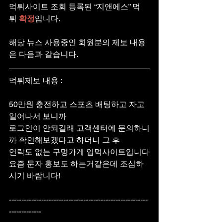
먹튀사이트 조회 등록된 “지앤에스” 먹
튀 
확정
입니다.
해당 뉴스 사용중인 회원분의 제보 내용
은 다음과 같습니다.
먹튀제보 내용 : 
50만원 충전하고 스포츠 배팅하고 자고 
일어나서 보니까
로그인이 안되길래 고객센터에 문의하니
까 확인해보겠다고 하더니 그 후
연락도 없는 구멍가게 입먹사이트입니다
요즘 문자 홍보도 하는거같은데 조심하
시기 바랍니다!
--------------------------------------------------------
-------------