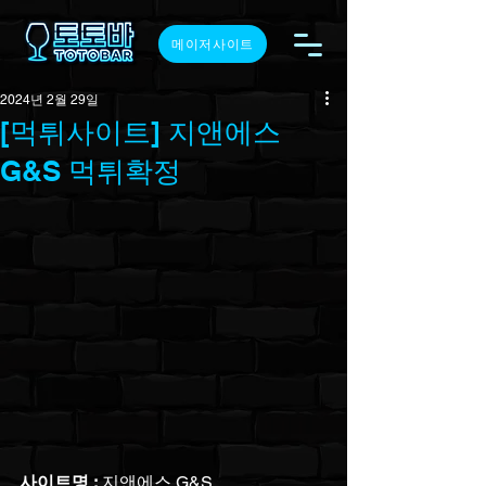
메이저사이트
2024년 2월 29일
[먹튀사이트] 지앤에스
G&S 먹튀확정
사이트명 :
 지앤에스 G&S