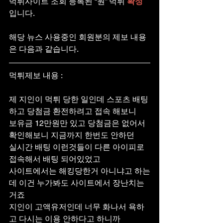
먹튀사이트 조회 등록된 “원” 먹튀 
확정
입니다.
해당 뉴스 사용중인 회원분의 제보 내용
은 다음과 같습니다.
먹튀제보 내용 : 
제 지인이 먹튀 당한 일인데 스포츠 배팅
하고 당첨금 환전하려고 접속 해보니
보유금 12만원만 있고 당첨금은 없어서 
확인해보니 지금까지 한번도 안하던
실시간 배팅 이런것들이 다른 아이피로 
접속해서 배팅 되어있었고
사이트에서는 해킹당한거 아니냐고 하는
데 이건 누가봐도 사이트에서 장난치는
거죠
지인이 고액유저인데 너무 화나서 욕하
고 다시는 이용 안하다고 하니까