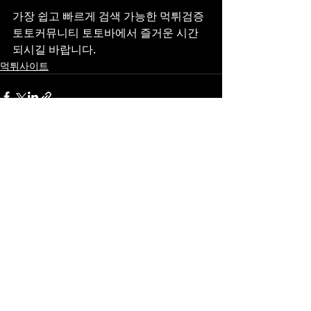
가장 쉽고 빠르게 검색 가능한 먹튀검증 
토토커뮤니티 토토바에서 즐거운 시간 
되시길 바랍니다.
먹튀사이트
전체 보기
최근 게시물