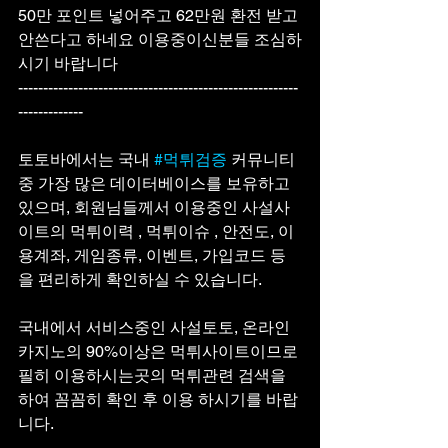
50만 포인트 넣어주고 62만원 환전 받고 
안쓴다고 하네요 이용중이신분들 조심하
시기 바랍니다
--------------------------------------------------------
-------------
토토바에서는 국내 
#먹튀검증
 커뮤니티 
중 가장 많은 데이터베이스를 보유하고 
있으며, 회원님들께서 이용중인 사설사
이트의 먹튀이력 , 먹튀이슈 , 안전도, 이
용계좌, 게임종류, 이벤트, 가입코드 등
을 편리하게 확인하실 수 있습니다.
국내에서 서비스중인 사설토토, 온라인
카지노의 90%이상은 먹튀사이트이므로 
필히 이용하시는곳의 먹튀관련 검색을 
하여 꼼꼼히 확인 후 이용 하시기를 바랍
니다.