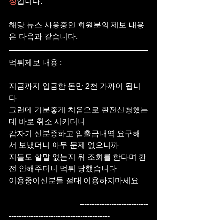
정
입니다.
해당 뉴스 사용중인 회원분의 제보 내용
은 다음과 같습니다.
먹튀제보 내용 : 
지금까지 입금한 돈만 2천 가까이 됩니
다
그런데 기분좋게 처음으로 환전신청했는
데 바로 취소 시키더니
갑자기 신분증하고 입출금내역 요구해
서 보냈더니 아무 문제 없으니까
지들도 할말 없는지 뭐 조회를 한다며 환
전 안해주더니 먹튀 당했습니다
이용중이신분들 절대 이용하지마세요
                                    ----------------------------
-----------------------------------------