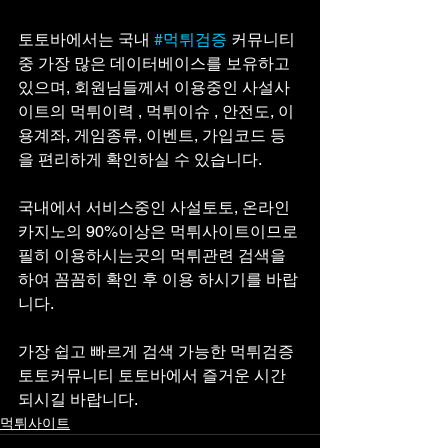
토토바에서는 국내 
#먹튀검증
 커뮤니티 
중 가장 많은 데이터베이스를 보유하고 
있으며, 회원님들께서 이용중인 사설사
이트의 먹튀이력 , 먹튀이슈 , 안전도, 이
용계좌, 게임종류, 이벤트, 가입코드 등
을 편리하게 확인하실 수 있습니다.
국내에서 서비스중인 사설토토, 온라인
카지노의 90%이상은 먹튀사이트이므로 
필히 이용하시는곳의 먹튀관련 검색을 
하여 꼼꼼히 확인 후 이용 하시기를 바랍
니다.
가장 쉽고 빠르게 검색 가능한 먹튀검증 
토토커뮤니티 토토바에서 즐거운 시간 
되시길 바랍니다.
먹튀사이트