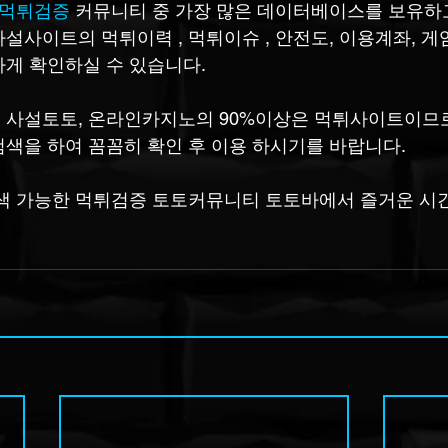
#먹튀검증
 커뮤니티 중 가장 많은 데이터베이스를 보유하
사이트의 먹튀이력 , 먹튀이슈 , 안전도, 이용계좌, 게임
게 확인하실 수 있습니다.
 사설토토, 온라인카지노의 90%이상은 먹튀사이트이므
색을 하여 꼼꼼히 확인 후 이용 하시기를 바랍니다.
색 가능한 먹튀검증 토토커뮤니티 토토바에서 즐거운 시