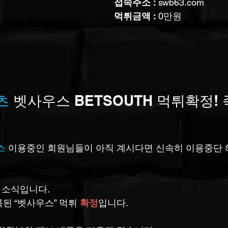
접속주소 :
 swb63.com
먹튀금액 :
 0만원
츠
 벳사우스 BETSOUTH 먹튀확정!
스
 이용중인 회원님들이 아직 계시다면 신속히 이용중단
보 소식입니다.
된 “벳사우스” 먹튀 
확정
입니다.