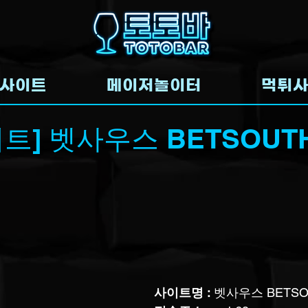
사이트
메이저놀이터
먹튀
트] 벳사우스 BETSOUT
사이트명 :
 벳사우스 BETSO