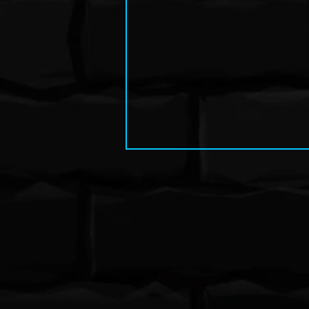
[먹튀사이트] 메타버스
METAVERSE 먹튀확정