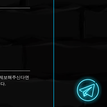
 제보해주신다면
다.