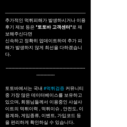
추가적인 먹튀피해가 발생하시거나 이용
후기 제보 등은 
"토토바 고객센터"
로 제
보해주신다면
신속하고 정확히 업데이트하여 추가 피
해가 발생하지 않게 최선을 다하겠습니
다.
--------------------------------------------------------
-------------
토토바에서는 국내 
#먹튀검증
 커뮤니티 
중 가장 많은 데이터베이스를 보유하고 
있으며, 회원님들께서 이용중인 사설사
이트의 먹튀이력 , 먹튀이슈 , 안전도, 이
용계좌, 게임종류, 이벤트, 가입코드 등
을 편리하게 확인하실 수 있습니다.