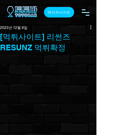
메이저사이트
2023년 12월 8일
[먹튀사이트] 리썬즈
RESUNZ 먹튀확정