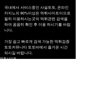
국내에서 서비스중인 사설토토, 온라인
카지노의 90%이상은 먹튀사이트이므로 
필히 이용하시는곳의 먹튀관련 검색을 
하여 꼼꼼히 확인 후 이용 하시기를 바랍
니다.
가장 쉽고 빠르게 검색 가능한 먹튀검증 
토토커뮤니티 토토바에서 즐거운 시간 
되시길 바랍니다.
먹튀사이트
전체 보기
최근 게시물