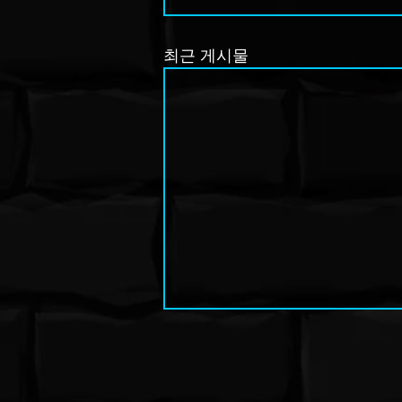
최근 게시물