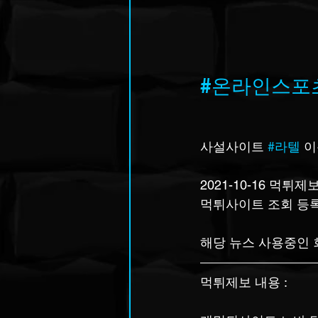
#온라인스포
사설사이트 
#라텔
 
2021-10-16 먹튀
먹튀사이트 조회 등록된
해당 뉴스 사용중인 
먹튀제보 내용 : 