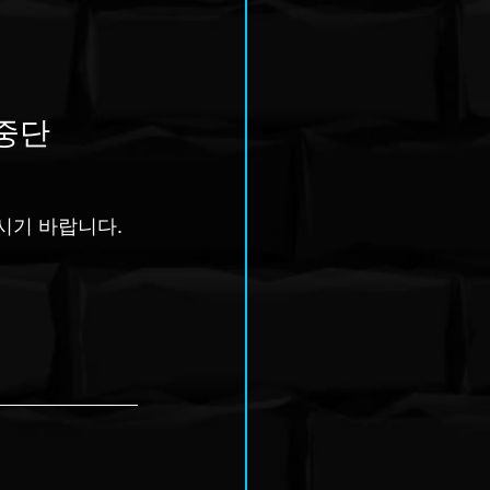
용중단
시기 바랍니다.