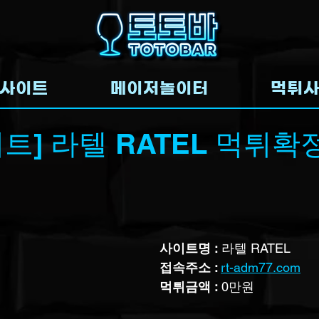
사이트
메이저놀이터
먹튀
트] 라텔 RATEL 먹튀확
사이트명 :
 라텔 RATEL
접속주소 : 
rt-adm77.com
먹튀금액 :
 0만원