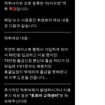
먹튀사이트 조회 등록된 “라이브런” 먹
튀 
확정
입니다.
해당 뉴스 사용중인 회원분의 제보 내용
은 다음과 같습니다.
먹튀제보 내용 : 
우연히 페이스북 통해서 가입하게 되어
서 60만원 입금하고 이용 했지만
73만원 출금신청 했는데 출금 처리가 안
되길래 1대1문의도 해봤지만
총괄실장이 부재라며 출금을 못해준다
며 미루고 돈을 안줍니다...
추가적인 먹튀피해가 발생하시거나 이용
후기 제보 등은 
"토토바 고객센터"
로 제
보해주신다면