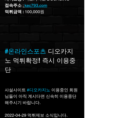
접속주소 
: 
kec793.com
먹튀금액 :
 100,000원
#온라인스포츠
 디오카지
노 먹튀확정! 즉시 이용중
단
사설사이트 
#디오카지노
 이용중인 회원
님들이 아직 계시다면 신속히 이용중단 
해주시기 바랍니다.
2022-04-29 먹튀제보 소식입니다.