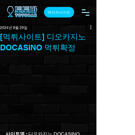
메이저사이트
2024년 8월 29일
[먹튀사이트] 디오카지노
DOCASINO 먹튀확정
사이트명 :
 디오카지노 DOCASINO