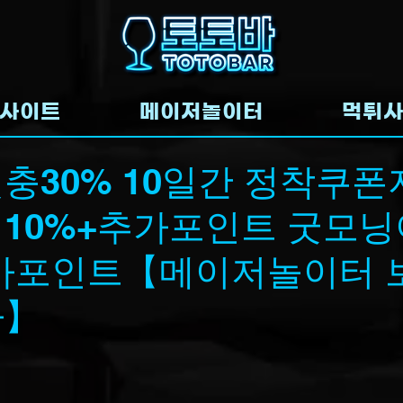
사이트
메이저놀이터
먹튀
충30% 10일간 정착쿠폰
 10%+추가포인트 굿모
추가포인트【메이저놀이터 
바】