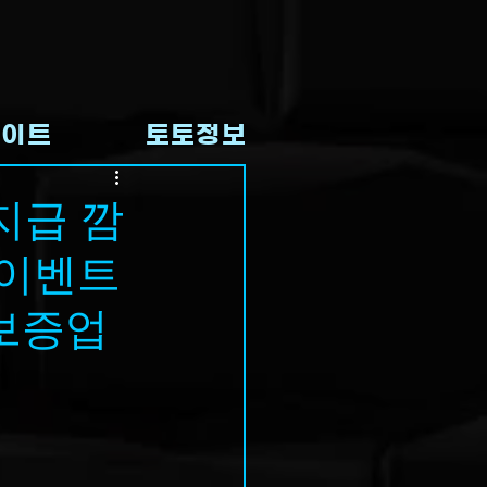
사이트
토토정보
지급 깜
닝이벤트
보증업