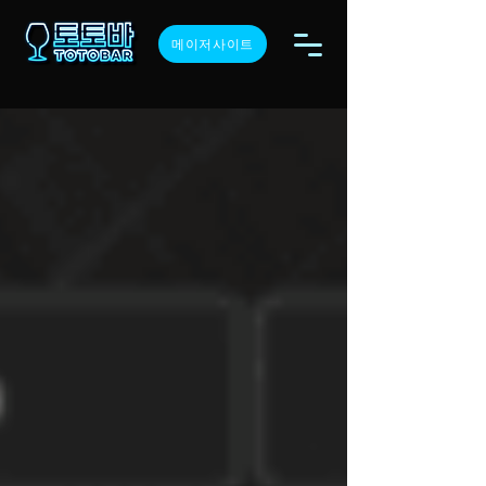
메이저사이트