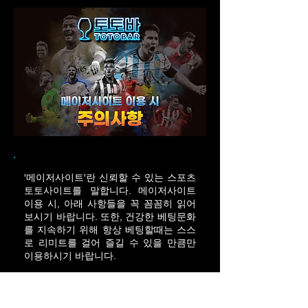
'메이저사이트'란 신뢰할 수 있는 스포츠
토토사이트를 말합니다. 메이저사이트
이용 시, 아래 사항들을 꼭 꼼꼼히 읽어
보시기 바랍니다. 또한, 건강한 베팅문화
를 지속하기 위해 항상 베팅할때는 스스
로 리미트를 걸어 즐길 수 있을 만큼만
이용하시기 바랍니다.
- 스포츠토토 규칙 숙지하기
규칙을 알고 베팅하는 것과 모르고 베팅