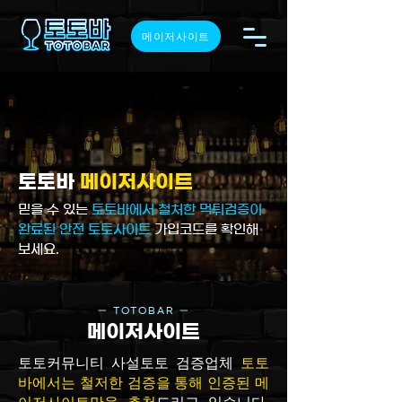
메이저사이트
토토바
메이저사이트
믿을 수 있는
토토바에서 철처한 먹튀검증이
완료된 안전 토토사이트
가입코드를 확인해
보세요.
ㅡ TOTOBAR ㅡ
메이저사이트
토토커뮤니티 사설토토 검증업체
토토
바에서는 철저한 검증을 통해 인증된 메