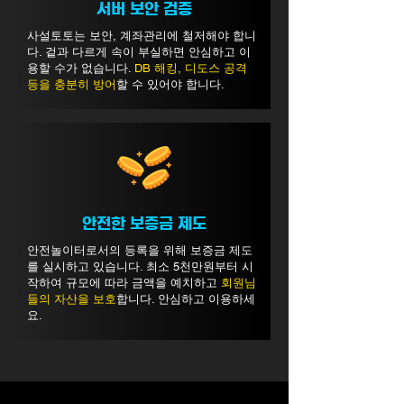
서버 보안 검증
사설토토는 보안, 계좌관리에 철저해야 합니
다. 겉과 다르게 속이 부실하면 안심하고 이
용할 수가 없습니다.
DB 해킹, 디도스 공격
등을 충분히 방어
할 수 있어야 합니다.
안전한 보증금 제도
안전놀이터로서의 등록을 위해 보증금 제도
를 실시하고 있습니다. 최소 5천만원부터 시
작하여 규모에 따라 금액을 예치하고
회원님
들의 자산을 보호
합니다. 안심하고 이용하세
요.