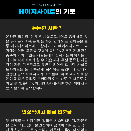
ㅡ TOTOBAR ㅡ
메이저사이트
의 기준
튼튼한 자본력
온라인 웹상의 수 많은 사설토토사이트 중에서도 많
은 유저들의 사랑을 받는 가장 인기 있는 업체들을 보
통 메이저사이트라고 합니다. 이 메이저사이트가 되
기에는 여러 조건을 갖춰야 합니다. 기본적인 조건이
충족이 되어야 많은 사람들에게 선택되는 메이저놀이
터 메이저사이트라 할 수 있습니다. 우선 풍족한 자금
력이 가장 기본적으로 뒷받침 되어야 합니다. 사설토
토사이트는 돈이 빠르게 움직이는 곳입니다. 갑자기
엄청난 금액이 빠져나가야 하는데, 이 빠져나가야 할
돈이 제때 인출되지 못한다면 이는 바로 큰 사고로 이
어질 수 있습니다. 이러한 사태를 대비하기 위해서는
큰 자본력이 필요합니다.
안정적이고 빠른 입출금
두 번째로는 안정적인 입출금 시스템입니다. 자본력
은 큰데, 시스템이 불안정하여 금액이 제대로 움직이
지 못한다면 그 큰 자본력도 아무런 도움이 되지 않습